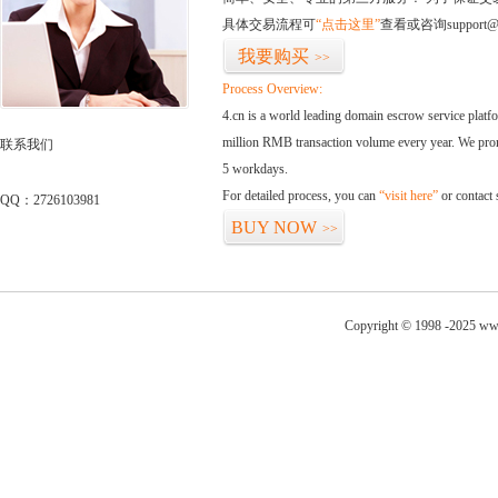
具体交易流程可
“点击这里”
查看或咨询support@
我要购买
>>
Process Overview:
4.cn is a world leading domain escrow service plat
million RMB transaction volume every year. We promi
联系我们
5 workdays.
For detailed process, you can
“visit here”
or contact
QQ：2726103981
BUY NOW
>>
Copyright © 1998 -2025 ww