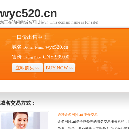
wyc520.cn
您正在访问的域名可以转让!This domain name is for sale!
一口价出售中！
域名
wyc520.cn
Domain Name:
售价
CNY 999.00
Listing Price:
立即购买
BUY NOW
>>
>>
域名交易方式：
通过金名网(4.cn) 中介交易
金名网(4.cn)是全球领先的域名交易服务机
简单、安全、专业的第三方服务！ 为了保证交